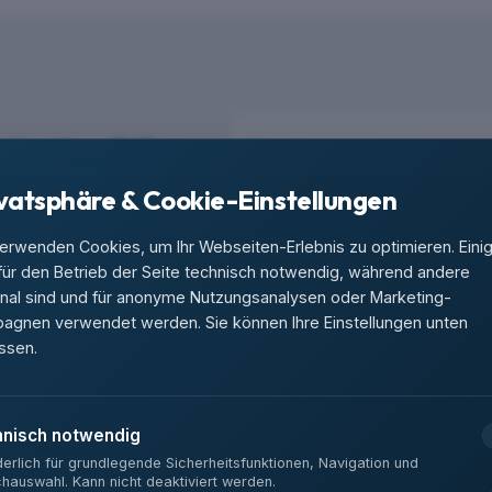
edschaft?
Deine exklusiven Ö
vatsphäre & Cookie-Einstellungen
für Österreich
Für Unternehmen & Hän
verwenden Cookies, um Ihr Webseiten-Erlebnis zu optimieren. Eini
chaftsbasiertes
Branchenbezogene Beratung
 für den Betrieb der Seite technisch notwendig, während andere
uns alle unsere
onal sind und für anonyme Nutzungsanalysen oder Marketing-
Zugang zum exklusiven B2
agnen verwendet werden. Sie können Ihre Einstellungen unten
r
Günstige Laboranalysen & 
ssen.
Aktive Vertretung durch po
Für Privatpersonen & U
nisch notwendig
Rechtsberatung & juristisch
derlich für grundlegende Sicherheitsfunktionen, Navigation und
hauswahl. Kann nicht deaktiviert werden.
Stimmrecht und aktive Mi